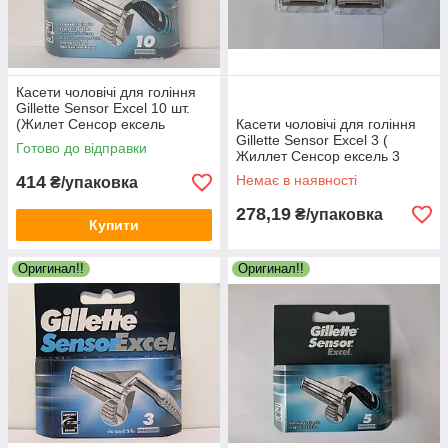
Касети чоловічі для гоління
Gillette Sensor Excel 10 шт.
(Жилет Сенсор ексель
Касети чоловічі для гоління
Оригінал Європа)
Gillette Sensor Excel 3 (
Готово до відправки
Жиллет Сенсор ексель 3
Оригінал) 8 шт. без
414
Немає в наявності
₴/упаковка
пакування !!!
278,19
₴/упаковка
Купити
Оригинал!!
Оригинал!!