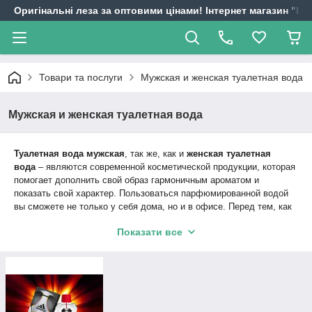
Оригінальні леза за оптовими цінами! Інтернет магазин "
Товари та послуги
Мужская и женская туалетная вода
Мужская и женская туалетная вода
Туалетная вода мужская
, так же, как и
женская туалетная
вода
– являются современной косметической продукции, которая
помогает дополнить свой образ гармоничным ароматом и
показать свой характер. Пользоваться парфюмированной водой
вы сможете не только у себя дома, но и в офисе. Перед тем, как
отправиться в магазин на поиски парфюмерии, стоит обратить
Показати все
внимание на основные правила ее выбора.
Как подобрать парфюмерию, максимально подходящую вам
Очень важно, чтобы аромат парфюма сочетался с вашим стилем
одежды, подчеркивая основные момента характера, которые вы
бы хотели выразить.