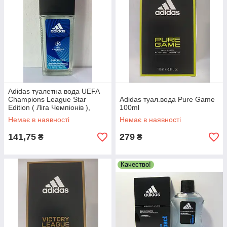
Adidas туалетна вода UEFA
Champions League Star
Adidas туал.вода Pure Game
Edition ( Ліга Чемпіонів ),
100ml
Адідас стар эдишен 75 ml
Немає в наявності
Немає в наявності
141,75
279
₴
₴
Качество!