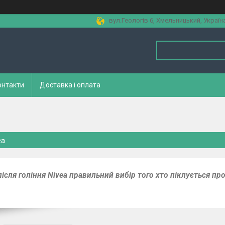
вул.Геологів 6, Хмельницький, Україн
онтакти
Доставка і оплата
ea
ісля гоління Nivea правильний вибір того хто піклується пр