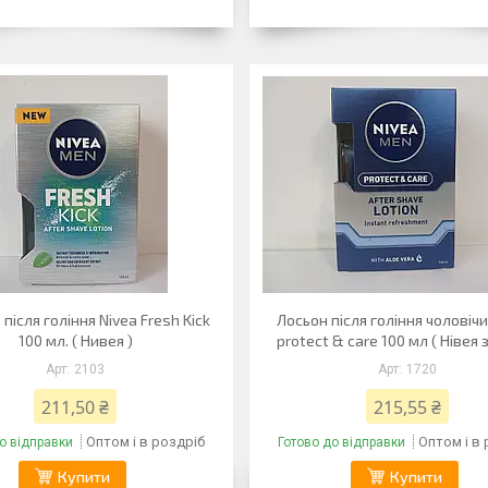
після гоління Nivea Fresh Kick
Лосьон після гоління чоловічи
100 мл. ( Нивея )
protect & care 100 мл ( Нівея 
2103
1720
211,50 ₴
215,55 ₴
Оптом і в роздріб
Оптом і в
о відправки
Готово до відправки
Купити
Купити