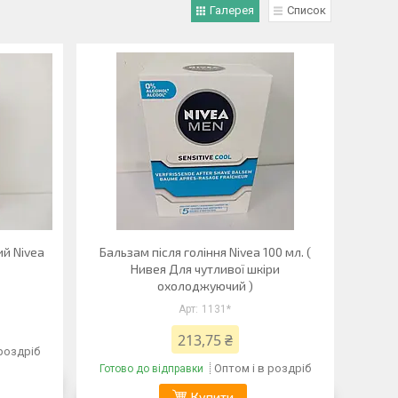
Галерея
Список
ий Nivea
Бальзам після гоління Nivea 100 мл. (
Нивея Для чутливої шкіри
охолоджуючий )
1131*
213,75 ₴
 роздріб
Оптом і в роздріб
Готово до відправки
Купити