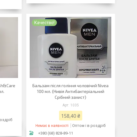
Качество!
esh&Care
Бальзам після гоління чоловічий Nivea
мл.
100 мл. (Нивія Антибактеріальний
Срібний захист)
1035
158,40 ₴
роздріб
Оптом і в роздріб
Немає в наявності
+380 (68) 828-89-11