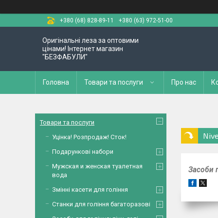
+380 (68) 828-89-11
+380 (63) 972-51-00
Оригінальні леза за оптовими
цінами! Інтернет магазин
"БЕЗФАБУЛИ"
Головна
Товари та послуги
Про нас
К
Товари та послуги
Niv
Уцінка! Розпродаж! Сток!
Подарункові набори
Мужская и женская туалетная
Засоби п
вода
Змінні касети для гоління
Станки для гоління багаторазові