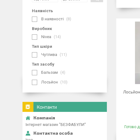
Наявність
В наявності
8
Виробник
Nivea
14
Тип шкіри
Чутлива
11
Тип засобу
Бальзам
4
Лосьйон
10
Лосьйон 
Контакти
Інтернет магазин "БЕЗФАБУЛИ"
Готово д
Ігор