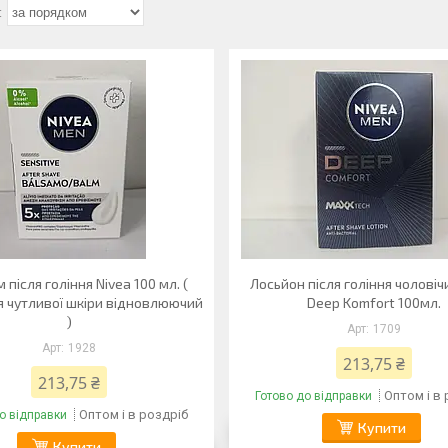
 після гоління Nivea 100 мл. (
Лосьйон після гоління чоловіч
я чутливої шкіри відновлюючий
Deep Komfort 100мл.
)
1709
1928
213,75 ₴
213,75 ₴
Оптом і в
Готово до відправки
Оптом і в роздріб
о відправки
Купити
Купити