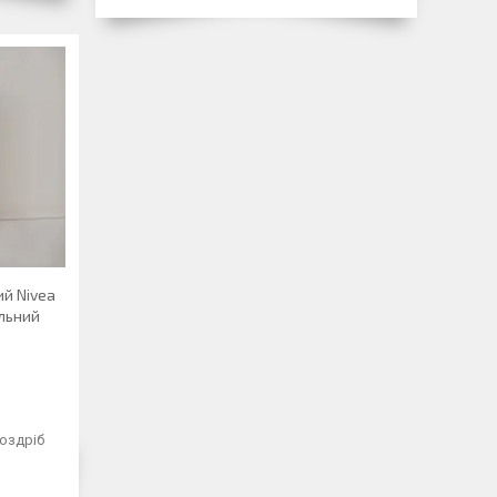
ий Nivea
альний
роздріб