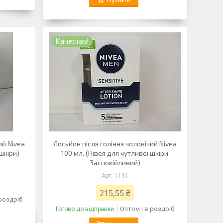
Качество!
ий Nivea
Лосьйон після гоління чоловічий Nivea
шкіри)
100 мл. (Нівея для чутливої шкіри
Заспокійливий)
1131
215,55 ₴
 роздріб
Оптом і в роздріб
Готово до відправки