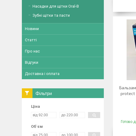
Насадки для щітки Oral-B
Зубні щітки та пасти
Новини
Статті
Про нас
Відгуки
Доставка і оплата
Бальзам 
Фільтри
protect 
Ціна
Готово д
Об`єм