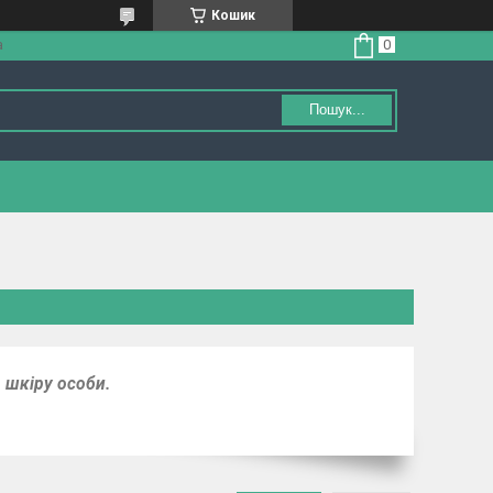
Кошик
а
Пошук...
о шкіру особи.