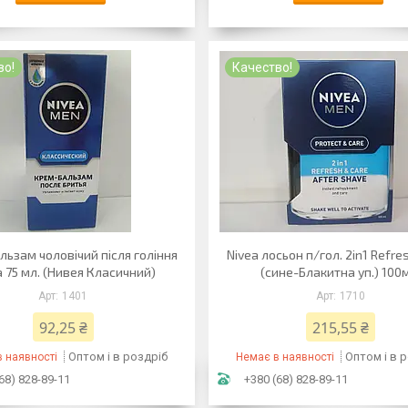
во!
Качество!
ьзам чоловічий після гоління
Nivea лосьон п/гол. 2in1 Refr
a 75 мл. (Нивея Класичний)
(сине-Блакитна уп.) 100
1401
1710
92,25 ₴
215,55 ₴
Оптом і в роздріб
Оптом і в 
 наявності
Немає в наявності
68) 828-89-11
+380 (68) 828-89-11