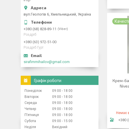
вул.Геологів 6, Хмельницький, Україна
Качест
+380 (68) 828-89-11
Viber
Роздріб
+380 (63) 972-51-00
Роздріб Гурт
sirafimmihailov@gmail.com
Графік роботи
Крем-бал
Nive
Понеділок
09:00
18:00
Вівторок
09:00
18:00
Середа
09:00
18:00
Четвер
09:00
18:00
Немає в
Пʼятниця
09:00
18:00
+380 (
Субота
09:00
15:00
Неділя
Вихідний