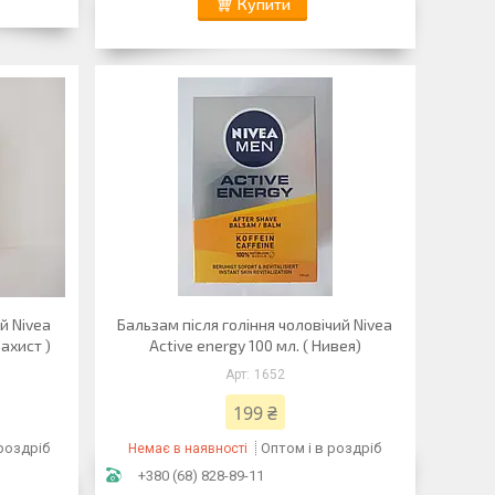
Купити
й Nivea
Бальзам після гоління чоловічий Nivea
захист )
Active energy 100 мл. ( Нивея)
1652
199 ₴
 роздріб
Оптом і в роздріб
Немає в наявності
+380 (68) 828-89-11