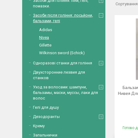
Засоби для гоління: піни, гелі,
помазки.
Засоби після гоління: лосьйони,
бальзами, гелі
Adidas
Nivea
Gillette
Wilkinson sword (Schick)
Одноразові станки для гоління
Двухсторонние лезвия для
станков
Уход за волосами: шампуни,
Бальзам
бальзамы, маски, муссы, лаки для
Нивея Дл
волос
Гелі для душу
Дезодоранты
Крему
Готово д
Запальнички