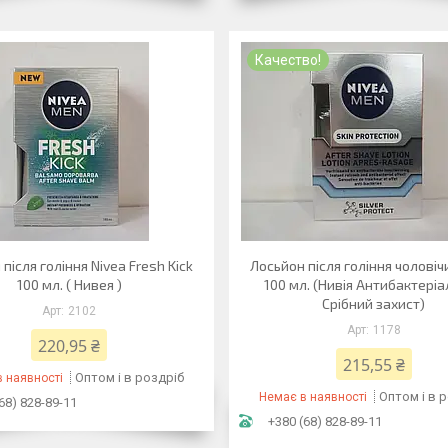
Качество!
після гоління Nivea Fresh Kick
Лосьйон після гоління чоловіч
100 мл. ( Нивея )
100 мл. (Нивія Антибактері
Срібний захист)
2102
1178
220,95 ₴
215,55 ₴
Оптом і в роздріб
 наявності
Оптом і в 
Немає в наявності
68) 828-89-11
+380 (68) 828-89-11