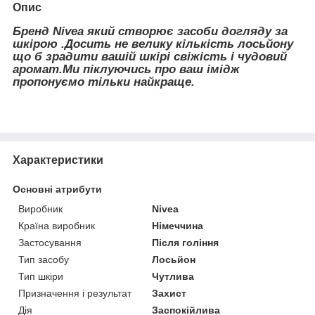
Опис
Бренд Nivea який створює засоби догляду за
шкірою .Досить не велику кількість лосьйону
що б зрадити вашій шкірі свіжість і чудовий
аромат.Ми піклуючись про ваш імідж
пропонуємо тільки найкраще.
Характеристики
Основні атрибути
Виробник
Nivea
Країна виробник
Німеччина
Застосування
Після гоління
Тип засобу
Лосьйон
Тип шкіри
Чутлива
Призначення і результат
Захист
Дія
Заспокійлива