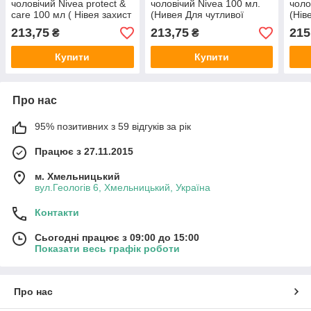
чоловічий Nivea protect &
чоловічий Nivea 100 мл.
чоло
care 100 мл ( Нівея захист
(Нивея Для чутливої
(Нів
)
шкіри)
Засп
213,75
213,75
215
₴
₴
Купити
Купити
Про нас
95% позитивних з 59 відгуків за рік
Працює з 27.11.2015
м. Хмельницький
вул.Геологів 6, Хмельницький, Україна
Контакти
Сьогодні працює з 09:00 до 15:00
Показати весь графік роботи
Про нас