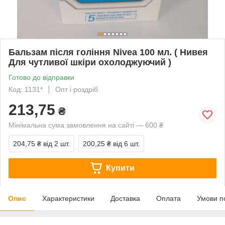
Бальзам після гоління Nivea 100 мл. ( Нивея
Для чутливої шкіри охолоджуючий )
Готово до відправки
Код: 1131*
Опт і роздріб
213,75
₴
Мінімальна сума замовлення на сайті — 600 ₴
204,75 ₴
від 2 шт.
200,25 ₴
від 6 шт.
Купити
Опис
Характеристики
Доставка
Оплата
Умови п