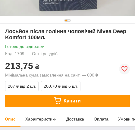
Лосьйон після гоління чоловічий Nivea Deep
Komfort 100мл.
Готово до відправки
Код: 1709
Опт і роздріб
213,75
₴
Мінімальна сума замовлення на сайті — 600 ₴
207 ₴
від 2 шт.
200,70 ₴
від 6 шт.
Купити
Опис
Характеристики
Доставка
Оплата
Умови п