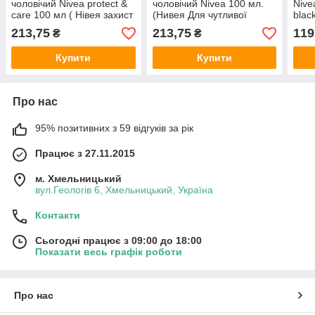
чоловічий Nivea protect &
чоловічий Nivea 100 мл.
Nive
care 100 мл ( Нівея захист
(Нивея Для чутливої
blac
)
шкіри)
PRO 
213,75
213,75
119
₴
₴
Купити
Купити
Про нас
95% позитивних з 59 відгуків за рік
Працює з 27.11.2015
м. Хмельницький
вул.Геологів 6, Хмельницький, Україна
Контакти
Сьогодні працює з 09:00 до 18:00
Показати весь графік роботи
Про нас