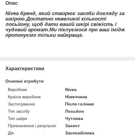
Опис
Nivea бренд, який створює засоби догляду за
шкірою.Достатно невеликої кількості
лосьйону, щоб дати вашій шкірі свіжість і
чудовий аромат.Ми піклуємося про ваш імідж
пропонуємо тільки найкраще.
Характеристики
Основні атрибути
Виробник
Nivea
Країна виробник
Німеччина
Застосування
Після гоління
Тип засобу
Лосьйон
Тип шкіри
Чутлива
Призначення і результат
Захист
Дія
Заспокійлива