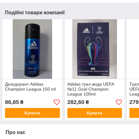
Подібні товари компанії
Дезодорант Adidas
Adidas туал.вода UEFA
Туал
Champion Leagua 150 ml
№11 Goal Champion
UEF
League 100ml
Leag
Чемп
86,85
282,60
279
₴
₴
100
Купити
Купити
Про нас