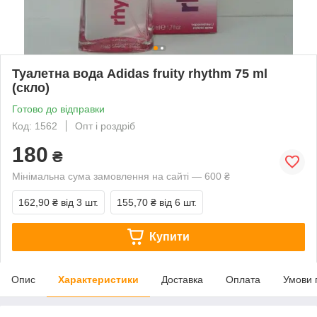
Туалетна вода Adidas fruity rhythm 75 ml
(скло)
Готово до відправки
Код: 1562
Опт і роздріб
180
₴
Мінімальна сума замовлення на сайті — 600 ₴
162,90 ₴
від 3 шт.
155,70 ₴
від 6 шт.
Купити
Опис
Характеристики
Доставка
Оплата
Умови 