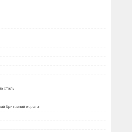
а сталь
ий бритвений верстат