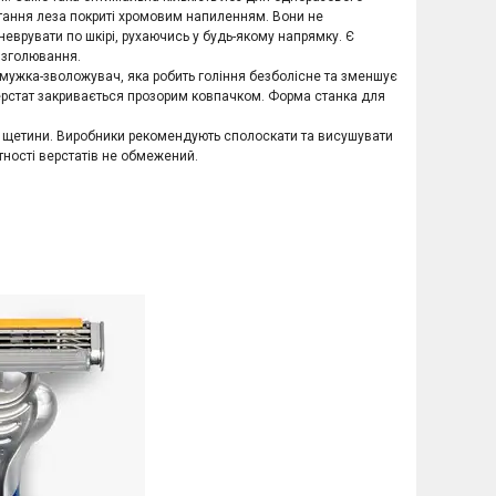
тання леза покриті хромовим напиленням. Вони не
еврувати по шкірі, рухаючись у будь-якому напрямку. Є
о зголювання.
смужка-зволожувач, яка робить гоління безболісне та зменшує
верстат закривається прозорим ковпачком. Форма станка для
ей щетини. Виробники рекомендують сполоскати та висушувати
атності верстатів не обмежений.