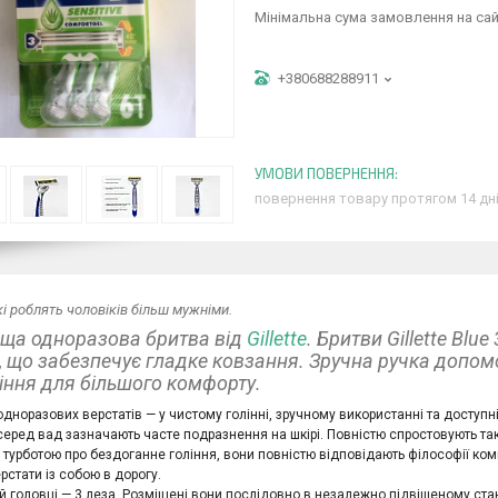
Мінімальна сума замовлення на сай
+380688288911
повернення товару протягом 14 дн
кі роблять чоловіків більш мужніми.
ща одноразова бритва від
Gillette
. Бритви Gillette Blu
, що забезпечує гладке ковзання. Зручна ручка допом
іння для більшого комфорту.
дноразових верстатів — у чистому голінні, зручному використанні та доступній
серед вад зазначають часте подразнення на шкірі. Повністю спростовують та
 турботою про бездоганне гоління, вони повністю відповідають філософії комп
ерстати із собою в дорогу.
й головці — 3 леза. Розміщені вони послідовно в незалежно підвішеному ста