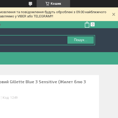
Кошик
амовлення та повідомлення будуть оброблені з 09.00 найближчого
равляемо у VIBER або TELEGRAM!!!
а
Пошук...
ий Gillette Blue 3 Sensitive (Жилет блю 3
Код:
1249