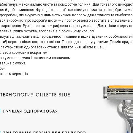
забезпечує максимально чисте та комфортне гоління. Для тривалого викорис
я й добре миються. Функція «плавної головки» допомагає голівці бритви ман
крогребені, які акуратно підіймають кожен волосок для зручного та глибоког
вся виробник і про здоров'я шкіри — у пропонованого верстата є спеціальна 
одразнення. Ручка верстата — рифлена та прогумована. Для гігієни зверху 
плавна, ручка округла, зроблена в сіро-синьому кольорі.
сплуатації залежить від періодичності гоління й індивідуальних особливост
ати!) верстат після кожного гоління. Так він довше слугуватиме. Термін прид
рактеристики одноразових станків для гоління Gillette Blue 3:
 лезо з хромовим покриттям;
прогумована ручка із захисним ковпачком;
вальна смужка;
бені;
кті — 6 верстатів.