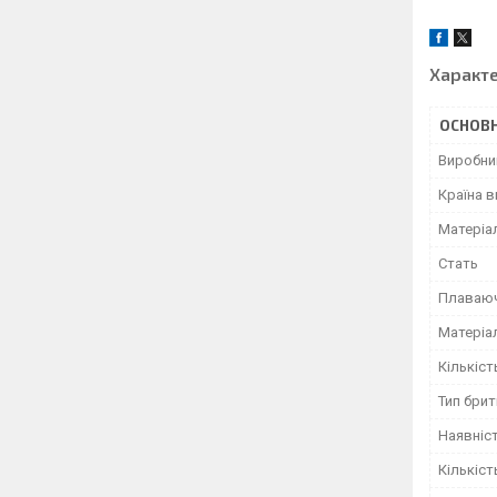
Характ
ОСНОВН
Виробни
Країна 
Матеріа
Стать
Плаваюч
Матеріа
Кількіст
Тип бри
Наявніс
Кількіст