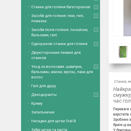
Станки для гоління багаторазові
Засоби для гоління: піни, гелі,
помазки.
Засоби після гоління: лосьйони,
бальзами, гелі
Одноразові станки для гоління
Двухсторонние лезвия для
станков
Уход за волосами: шампуни,
бальзамы, маски, муссы, лаки для
волос
Станки, я
Гелі для душу
Найкра
смужку
Дезодоранты
час гол
Крему
Переваги о
Запальнички
верстатів 
Зроблені з
Насадки для щітки Oral-B
брати ці в
Зубні щітки та пасти
У бритовні