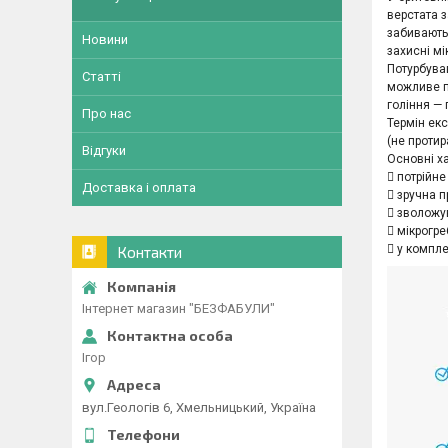
верстата 
забиваютьс
Новини
захисні мі
Потурбува
Статті
можливе п
гоління — 
Про нас
Термін ек
(не протир
Відгуки
Основні ха
 потрійне
Доставка і оплата
 зручна 
 зволожу
 мікрогре
 у компле
Контакти
Інтернет магазин "БЕЗФАБУЛИ"
Ігор
вул.Геологів 6, Хмельницький, Україна