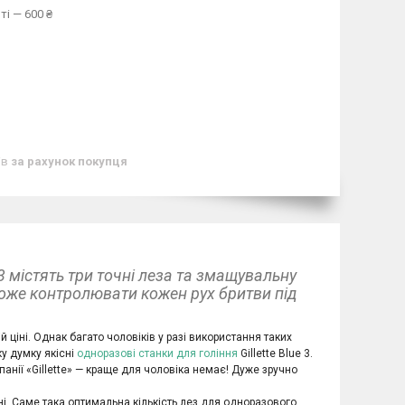
ті — 600 ₴
ів
за рахунок покупця
e 3 містять три точні леза та змащувальну
оже контролювати кожен рух бритви під
 ціні. Однак багато чоловіків у разі використання таких
ку думку якісні
одноразові станки для гоління
Gillette Blue 3.
анії «Gillette» — краще для чоловіка немає! Дуже зручно
ні. Саме така оптимальна кількість лез для одноразового