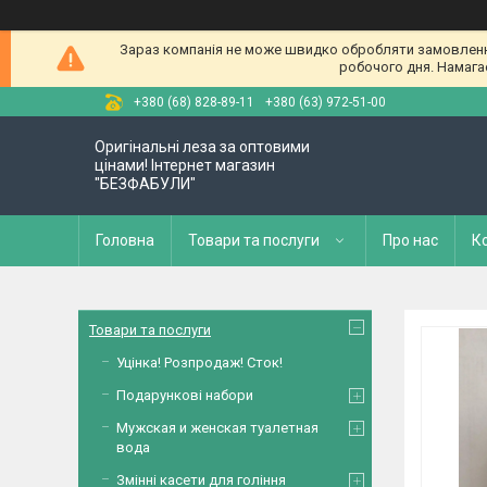
Зараз компанія не може швидко обробляти замовлення 
робочого дня. Намагае
+380 (68) 828-89-11
+380 (63) 972-51-00
Оригінальні леза за оптовими
цінами! Інтернет магазин
"БЕЗФАБУЛИ"
Головна
Товари та послуги
Про нас
К
Товари та послуги
Уцінка! Розпродаж! Сток!
Подарункові набори
Мужская и женская туалетная
вода
Змінні касети для гоління