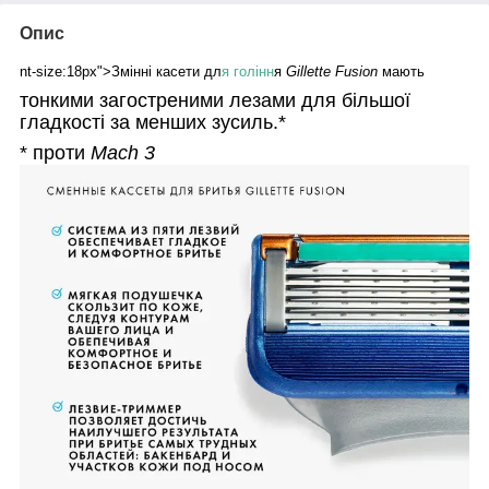
Опис
nt-size:18px">Змінні касети дл
я голінн
я
Gillette Fusion
мають
тонкими загостреними лезами для більшої
гладкості за менших зусиль.*
* проти
Mach 3