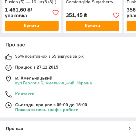
Fusion (5) — 16 шт.(8+8) (
Comfortglide Sugarberry
Fusi
Картриджі, леза Жилет
Scent 3 шт. (Жиллетт
шт. 
1 461,60
356
₴/
ф'южин 5)
Венус 5 Оригінал)
Жилл
351,45
₴
упаковка
упа
Купити
Купити
Про нас
95% позитивних з 59 відгуків за рік
Працює з 27.11.2015
м. Хмельницький
вул.Геологів 6, Хмельницький, Україна
Контакти
Сьогодні працює з 09:00 до 15:00
Показати весь графік роботи
Про нас