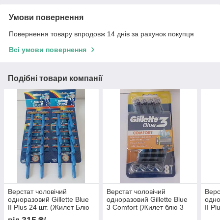
Умови повернення
Повернення товару впродовж 14 днів за рахунок покупця
Всі умови повернення
Подібні товари компанії
Верстат чоловічий
Верстат чоловічий
Верс
одноразовий Gillette Blue
одноразовий Gillette Blue
одно
II Plus 24 шт. (Жилет Блю
3 Comfort (Жилет блю 3
II P
2 плюс 24 шт.) ціна за
Комфорт) 8 шт.
Блю 