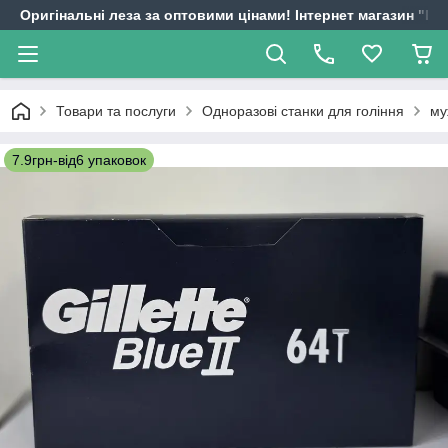
Оригінальні леза за оптовими цінами! Інтернет магазин "
Товари та послуги
Одноразові станки для гоління
му
7.9грн-від6 упаковок