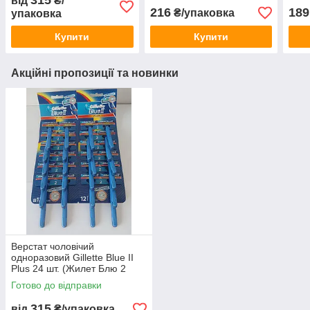
315
від
₴/
лист.
216
189
₴/упаковка
упаковка
Купити
Купити
Акційні пропозиції та новинки
Верстат чоловічий
одноразовий Gillette Blue II
Plus 24 шт. (Жилет Блю 2
плюс 24 шт.) ціна за лист.
Готово до відправки
315
від
₴/упаковка