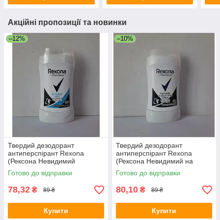
Акційні пропозиції та новинки
–12%
–10%
Твердий дезодорант
Твердий дезодорант
антиперспірант Rexona
антиперспірант Rexona
(Рексона Невидимий
(Рексона Невидимий на
прозорий кристал) 40 мл.
чорному та білому) 40 мл.
Готово до відправки
Готово до відправки
78,32
80,10
₴
₴
89 ₴
89 ₴
Купити
Купити