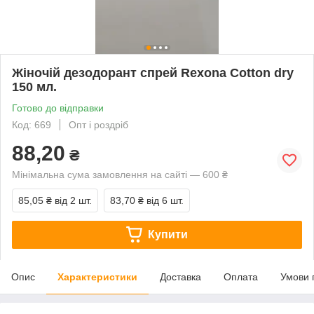
Жіночій дезодорант спрей Rexona Cotton dry
150 мл.
Готово до відправки
Код: 669
Опт і роздріб
88,20
₴
Мінімальна сума замовлення на сайті — 600 ₴
85,05 ₴
від 2 шт.
83,70 ₴
від 6 шт.
Купити
Опис
Характеристики
Доставка
Оплата
Умови 