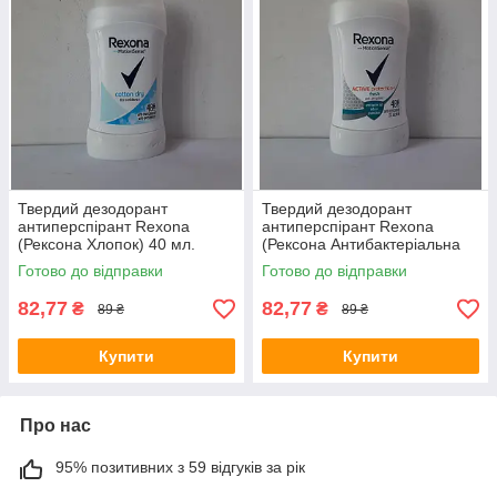
Твердий дезодорант
Твердий дезодорант
антиперспірант Rexona
антиперспірант Rexona
(Рексона Хлопок) 40 мл.
(Рексона Антибактеріальна
свіжість ) 40 мл.
Готово до відправки
Готово до відправки
82,77
82,77
₴
₴
89 ₴
89 ₴
Купити
Купити
Про нас
95% позитивних з 59 відгуків за рік