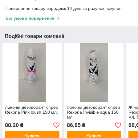
Повернення товару впродовж 14 днів за рахунок покупця
Всі умови повернення
Подібні товари компанії
Жіночій дезодорант спрей
Жіночій дезодорант спрей
Жіно
Rexona Pink blush 150 мл.
Rexona Invisible aqua 150
Rexo
мл.
мл. 
упак
88,20
86,85
88,
₴
₴
Купити
Купити