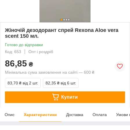
Жіночій дезодорант спрей Rexona Aloe vera
scent 150 мл.
Готово до відправки
Код: 653
Опт і роздріб
86,85
₴
Мінімальна сума замовлення на сайті — 600 ₴
83,70 ₴
від 2 шт.
82,35 ₴
від 6 шт.
Купити
Опис
Характеристики
Доставка
Оплата
Умови 