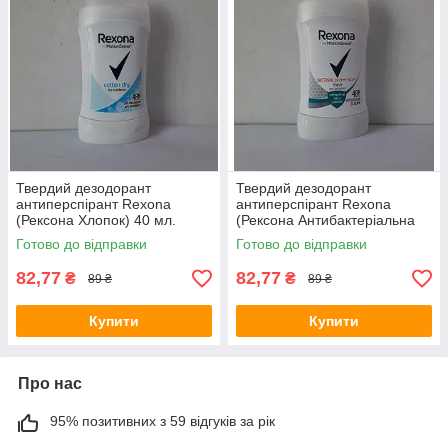
Твердий дезодорант
Твердий дезодорант
антиперспірант Rexona
антиперспірант Rexona
(Рексона Хлопок) 40 мл.
(Рексона Антибактеріальна
свіжість ) 40 мл.
Готово до відправки
Готово до відправки
82,77
82,77
₴
₴
89 ₴
89 ₴
Купити
Купити
Про нас
95% позитивних з 59 відгуків за рік