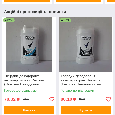
Акційні пропозиції та новинки
–12%
–10%
Твердий дезодорант
Твердий дезодорант
антиперспірант Rexona
антиперспірант Rexona
(Рексона Невидимий
(Рексона Невидимий на
прозорий кристал) 40 мл.
чорному та білому) 40 мл.
Готово до відправки
Готово до відправки
78,32
80,10
₴
₴
89 ₴
89 ₴
Купити
Купити