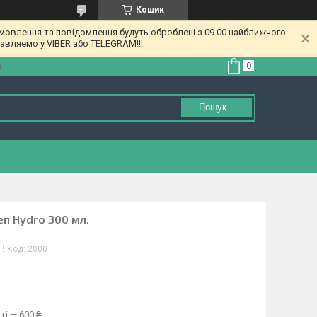
Кошик
амовлення та повідомлення будуть оброблені з 09.00 найближчого
равляемо у VIBER або TELEGRAM!!!
а
Пошук...
іеп Hydro 300 мл.
Код:
2000
ті — 600 ₴