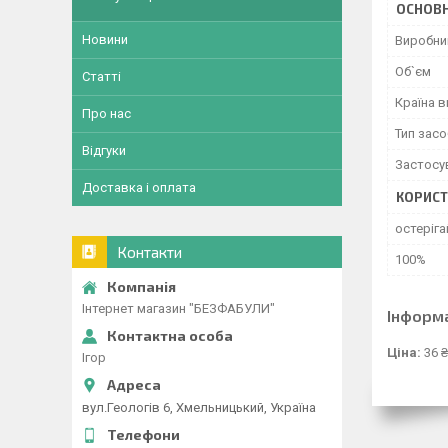
ОСНОВН
Новини
Виробни
Об`єм
Статті
Країна 
Про нас
Тип засо
Відгуки
Застосу
Доставка і оплата
КОРИСТ
остеріга
Контакти
100%
Інтернет магазин "БЕЗФАБУЛИ"
Інформ
Ціна:
36 ₴
Ігор
вул.Геологів 6, Хмельницький, Україна