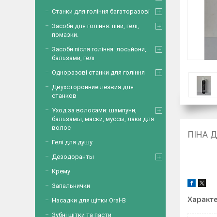
Станки для гоління багаторазові
Засоби для гоління: піни, гелі,
помазки.
Засоби після гоління: лосьйони,
бальзами, гелі
Одноразові станки для гоління
Двухсторонние лезвия для
станков
Уход за волосами: шампуни,
бальзамы, маски, муссы, лаки для
волос
ПІНА 
Гелі для душу
Дезодоранты
Крему
Запальнички
Характ
Насадки для щітки Oral-B
Зубні щітки та пасти