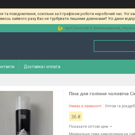
та повідомлення, оскільки за її графіком роботи неробочий час. Усі з
мось зайвого разу Вас не турбувати лишніми дзвінками!! Усі данні відп
вул.Геологів 6, Хмельницький, Україн
онтакти
Доставка і оплата
Піна для гоління чоловіча С
Немає в наявності
Оптом і в роздріб
36 ₴
Показати оптові ціни
Мінімальна сума замовлення на сай