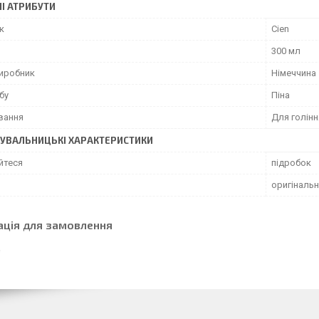
І АТРИБУТИ
к
Cien
300 мл
виробник
Німеччина
бу
Піна
вання
Для голінн
УВАЛЬНИЦЬКІ ХАРАКТЕРИСТИКИ
йтеся
підробок
оригіналь
ація для замовлення