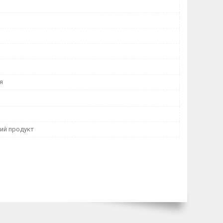
я
ний продукт