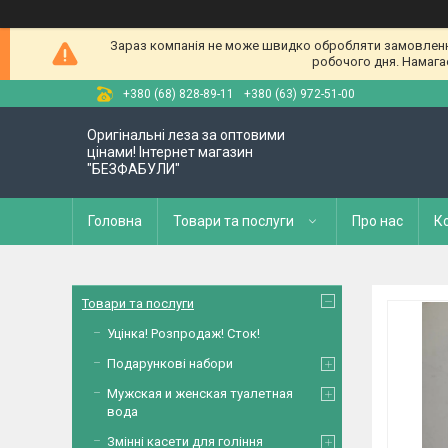
Зараз компанія не може швидко обробляти замовлення 
робочого дня. Намагае
+380 (68) 828-89-11
+380 (63) 972-51-00
Оригінальні леза за оптовими
цінами! Інтернет магазин
"БЕЗФАБУЛИ"
Головна
Товари та послуги
Про нас
К
Товари та послуги
Уцінка! Розпродаж! Сток!
Подарункові набори
Мужская и женская туалетная
вода
Змінні касети для гоління