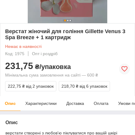
Верстат жіночий для гоління Gillette Venus 3
Spa Breeze + 1 картридж
Немає в наявності
Код: 1975
Опт і роздріб
231,75
₴/упаковка
Мінімальна сума замовлення на сайті — 600 ₴
222,75 ₴
від 2 упаковок
218,70 ₴
від 6 упаковок
Опис
Характеристики
Доставка
Оплата
Умови п
Опис
верстати створені з любов'ю піклуватися про вашій шкірі