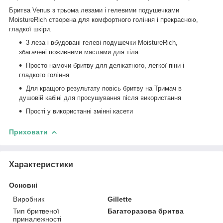
Бритва Venus з трьома лезами і гелевими подушечками
MoistureRich створена для комфортного гоління і прекрасною,
гладкої шкіри.
3 леза і вбудовані гелеві подушечки MoistureRich,
збагачені поживними маслами для тіла
Просто намочи бритву для делікатного, легкої піни і
гладкого гоління
Для кращого результату повісь бритву на Тримач в
душовій кабіні для просушування після використання
Прості у використанні змінні касети
Приховати
Характеристики
Основні
Виробник
Gillette
Тип бритвеної
Багаторазова бритва
приналежності