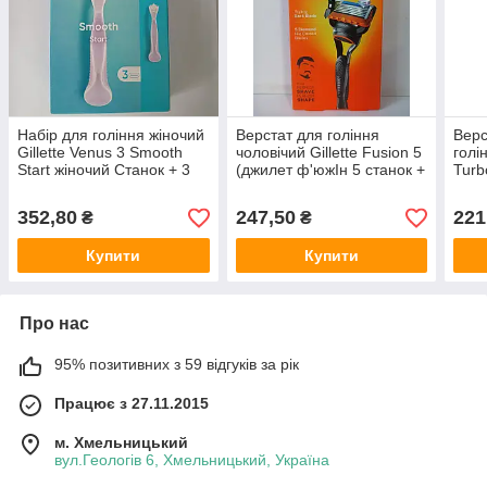
Набір для гоління жіночий
Верстат для гоління
Верс
Gillette Venus 3 Smooth
чоловічий Gillette Fusion 5
голі
Start жіночий Станок + 3
(джилет ф'южІн 5 станок +
Turb
картріджа (Станок ручка +
1 картриджа)
диза
3 картриджа)
352,80
247,50
221
₴
₴
Купити
Купити
Про нас
95% позитивних з 59 відгуків за рік
Працює з 27.11.2015
м. Хмельницький
вул.Геологів 6, Хмельницький, Україна