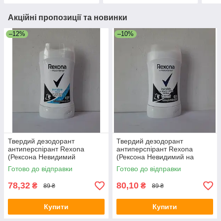
Акційні пропозиції та новинки
–12%
–10%
Твердий дезодорант
Твердий дезодорант
антиперспірант Rexona
антиперспірант Rexona
(Рексона Невидимий
(Рексона Невидимий на
прозорий кристал) 40 мл.
чорному та білому) 40 мл.
Готово до відправки
Готово до відправки
78,32
80,10
₴
₴
89 ₴
89 ₴
Купити
Купити