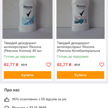
Твердий дезодорант
Твердий дезодорант
антиперспірант Rexona
антиперспірант Rexona
(Рексона Хлопок) 40 мл.
(Рексона Антибактеріальна
свіжість ) 40 мл.
Готово до відправки
Готово до відправки
82,77
82,77
₴
₴
89 ₴
89 ₴
Купити
Купити
Про нас
95% позитивних з 59 відгуків за рік
Працює з 27.11.2015