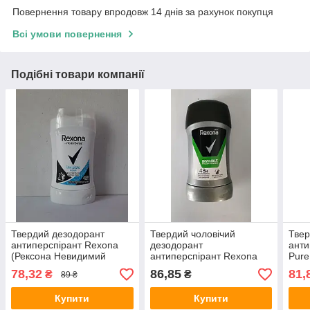
Повернення товару впродовж 14 днів за рахунок покупця
Всі умови повернення
Подібні товари компанії
Твердий дезодорант
Твердий чоловічий
Твер
антиперспірант Rexona
дезодорант
анти
(Рексона Невидимий
антиперспірант Rexona
Pure
прозорий кристал) 40 мл.
Fresh Power (Рексона
48го
78,32
86,85
81,
₴
₴
89 ₴
свіжість) 50 мл.
Купити
Купити