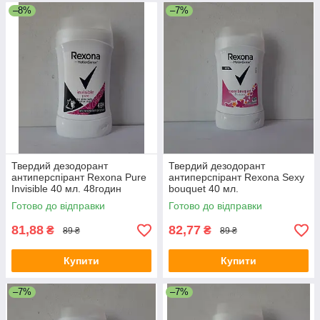
–8%
–7%
Твердий дезодорант
Твердий дезодорант
антиперспірант Rexona Pure
антиперспірант Rexona Sexy
Invisible 40 мл. 48годин
bouquet 40 мл.
Готово до відправки
Готово до відправки
81,88
82,77
₴
₴
89 ₴
89 ₴
Купити
Купити
–7%
–7%