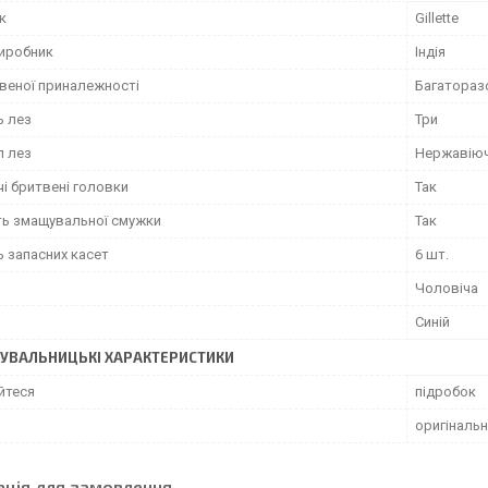
к
Gillette
виробник
Індія
твеної приналежності
Багатораз
ь лез
Три
л лез
Нержавіюч
і бритвені головки
Так
ть змащувальної смужки
Так
ь запасних касет
6 шт.
Чоловіча
Синій
УВАЛЬНИЦЬКІ ХАРАКТЕРИСТИКИ
йтеся
підробок
оригінальн
ація для замовлення