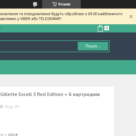
Кошик
амовлення та повідомлення будуть оброблені з 09.00 найближчого
равляемо у VIBER або TELEGRAM!!!
а
Пошук...
illette Excell 3 Red Edition + 6 картриджів
іб
Код:
99
ті — 600 ₴