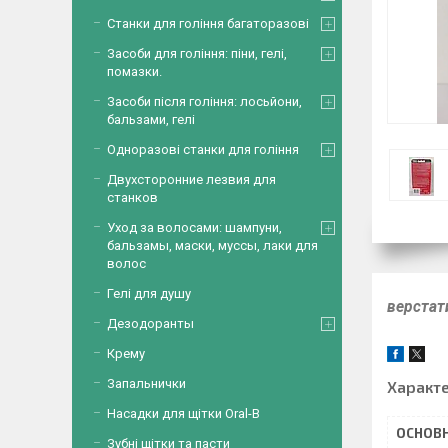
Станки для гоління багаторазові
Засоби для гоління: піни, гелі,
помазки.
Засоби після гоління: лосьйони,
бальзами, гелі
Одноразові станки для гоління
Двухсторонние лезвия для
станков
Уход за волосами: шампуни,
бальзамы, маски, муссы, лаки для
волос
Гелі для душу
верстати
Дезодоранты
Крему
Запальнички
Характ
Насадки для щітки Oral-B
ОСНОВН
Зубні щітки та пасти