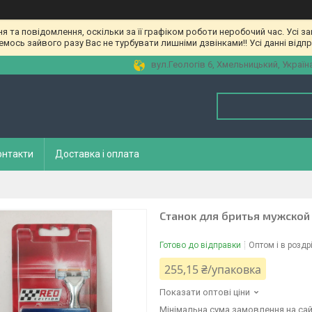
та повідомлення, оскільки за її графіком роботи неробочий час. Усі з
мось зайвого разу Вас не турбувати лишніми дзвінками!! Усі данні відп
вул.Геологів 6, Хмельницький, Україн
онтакти
Доставка і оплата
Станок для бритья мужской G
Готово до відправки
Оптом і в роздр
255,15 ₴/упаковка
Показати оптові ціни
Мінімальна сума замовлення на сай