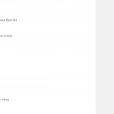
ова бритва
а сталь
і леза