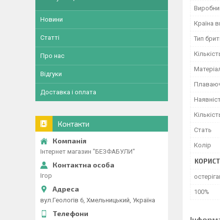
Виробни
Новини
Країна 
Статті
Тип бри
Кількіст
Про нас
Матеріа
Відгуки
Плаваюч
Доставка і оплата
Наявніс
Кількіст
Контакти
Стать
Колір
Інтернет магазин "БЕЗФАБУЛИ"
КОРИСТ
Ігор
остеріга
100%
вул.Геологів 6, Хмельницький, Україна
Інформ