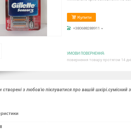
Купити
+380688288911
повернення товару протягом 14 дн
 створені з любов'ю піклуватися про вашій шкірі.сумісний з
еристики
І