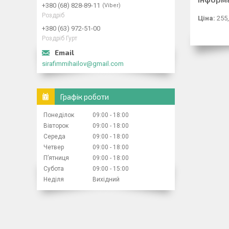
+380 (68) 828-89-11
Viber
Роздріб
Ціна:
255,
+380 (63) 972-51-00
Роздріб Гурт
sirafimmihailov@gmail.com
Графік роботи
Понеділок
09:00
18:00
Вівторок
09:00
18:00
Середа
09:00
18:00
Четвер
09:00
18:00
Пʼятниця
09:00
18:00
Субота
09:00
15:00
Неділя
Вихідний