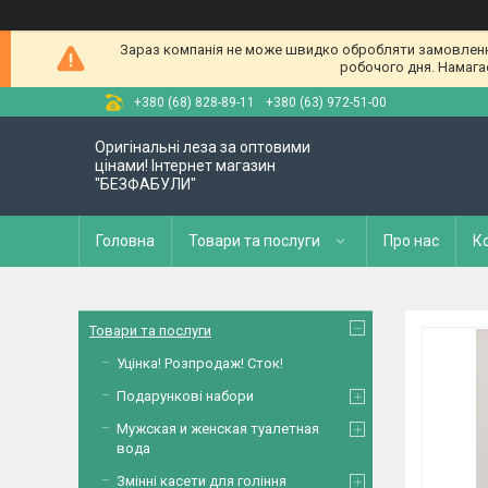
Зараз компанія не може швидко обробляти замовлення 
робочого дня. Намагае
+380 (68) 828-89-11
+380 (63) 972-51-00
Оригінальні леза за оптовими
цінами! Інтернет магазин
"БЕЗФАБУЛИ"
Головна
Товари та послуги
Про нас
К
Товари та послуги
Уцінка! Розпродаж! Сток!
Подарункові набори
Мужская и женская туалетная
вода
Змінні касети для гоління