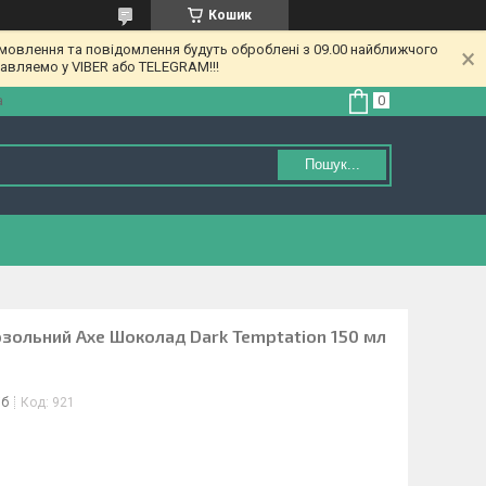
Кошик
амовлення та повідомлення будуть оброблені з 09.00 найближчого
равляемо у VIBER або TELEGRAM!!!
а
Пошук...
зольний Axe Шоколад Dark Temptation 150 мл
іб
Код:
921