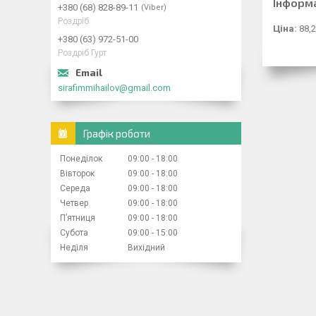
Інформ
+380 (68) 828-89-11
Viber
Роздріб
Ціна:
88,2
+380 (63) 972-51-00
Роздріб Гурт
sirafimmihailov@gmail.com
Графік роботи
Понеділок
09:00
18:00
Вівторок
09:00
18:00
Середа
09:00
18:00
Четвер
09:00
18:00
Пʼятниця
09:00
18:00
Субота
09:00
15:00
Неділя
Вихідний