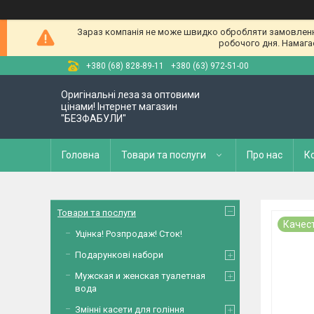
Зараз компанія не може швидко обробляти замовлення 
робочого дня. Намагае
+380 (68) 828-89-11
+380 (63) 972-51-00
Оригінальні леза за оптовими
цінами! Інтернет магазин
"БЕЗФАБУЛИ"
Головна
Товари та послуги
Про нас
К
Товари та послуги
Качест
Уцінка! Розпродаж! Сток!
Подарункові набори
Мужская и женская туалетная
вода
Змінні касети для гоління