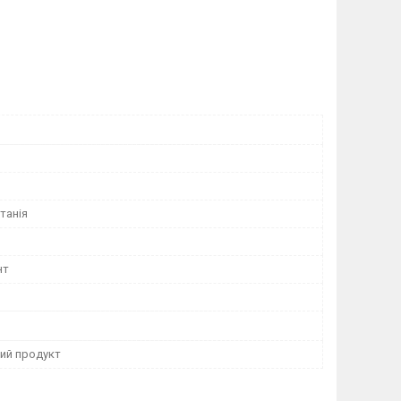
танія
нт
ний продукт