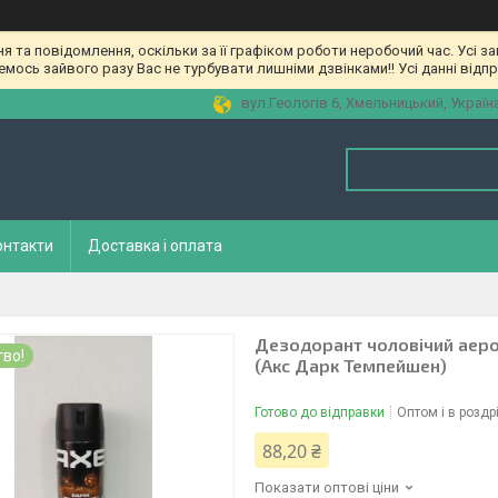
та повідомлення, оскільки за її графіком роботи неробочий час. Усі з
мось зайвого разу Вас не турбувати лишніми дзвінками!! Усі данні відп
вул.Геологів 6, Хмельницький, Україн
онтакти
Доставка і оплата
Дезодорант чоловічий аеро
во!
(Акс Дарк Темпейшен)
Готово до відправки
Оптом і в роздр
88,20 ₴
Показати оптові ціни