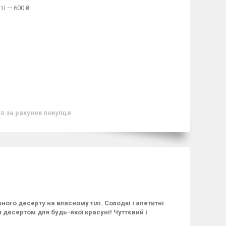
ті — 600 ₴
ів
за рахунок покупця
ого десерту на власному тілі. Солодкі і апетитні
 десертом для будь-якої красуні! Чуттєвий і