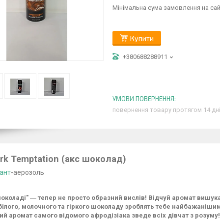
Мінімальна сума замовлення на сай
Купити
+380688288911
повернення товару протягом 14 дн
rk Temptation (акс шоколад)
ант
-аерозоль
околаді" ― тепер не просто образний вислів! Відчуй аромат вишукан
 білого, молочного та гіркого шоколаду зроблять тебе найбажанішим
й аромат самого відомого афродізіака зведе всіх дівчат з розуму!