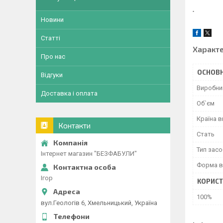
.
Новини
Статті
Характ
Про нас
ОСНОВН
Відгуки
Виробни
Доставка і оплата
Об`єм
Країна 
Контакти
Стать
Тип засо
Інтернет магазин "БЕЗФАБУЛИ"
Форма в
Ігор
КОРИСТ
100%
вул.Геологів 6, Хмельницький, Україна