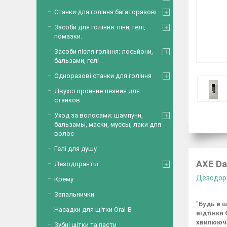
Станки для гоління багаторазові
Засоби для гоління: піни, гелі,
помазки.
Засоби після гоління: лосьйони,
бальзами, гелі
Одноразові станки для гоління
Двухсторонние лезвия для
станков
Уход за волосами: шампуни,
бальзамы, маски, муссы, лаки для
волос
Гелі для душу
АХЕ Da
Дезодоранты
Дезодор
Крему
Запальнички
"
Будь в ш
Насадки для щітки Oral-B
відтінки
хвилюючи
Зубні щітки та пасти