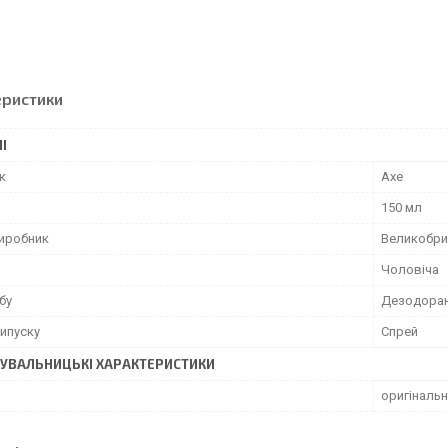
еристики
І
к
Axe
150 мл
виробник
Великобри
Чоловіча
бу
Дезодора
ипуску
Спрей
УВАЛЬНИЦЬКІ ХАРАКТЕРИСТИКИ
оригіналь