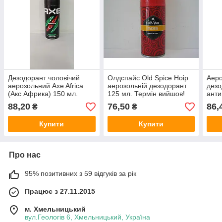
Дезодорант чоловічий
Олдспайс Old Spice Ноір
Аеро
аерозольний Axe Africa
аерозольній дезодорант
дезо
(Акс Африка) 150 мл.
125 мл. Термін вийшов!
анти
Ice 
88,20
76,50
86,
₴
₴
Проз
Купити
Купити
Про нас
95% позитивних з 59 відгуків за рік
Працює з 27.11.2015
м. Хмельницький
вул.Геологів 6, Хмельницький, Україна