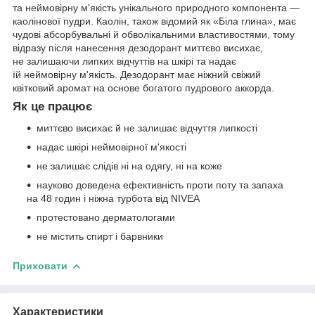
та неймовірну м'якість унікального природного компонента —
каолінової пудри. Каолін, також відомий як «Біла глина», має
чудові абсорбувальні й обволікальними властивостями, тому
відразу після нанесення дезодорант миттєво висихає,
не залишаючи липких відчуттів на шкірі та надає
їй неймовірну м'якість. Дезодорант має ніжний свіжий
квітковий аромат на основе богатого пудрового аккорда.
Як це працює
миттєво висихає й не залишає відчуття липкості
надає шкірі неймовірної м'якості
не залишає слідів ні на одягу, ні на коже
науково доведена ефективність проти поту та запаха
на 48 годин і ніжна турбота від NIVEA
протестовано дерматологами
не містить спирт і барвники
Приховати
Характеристики