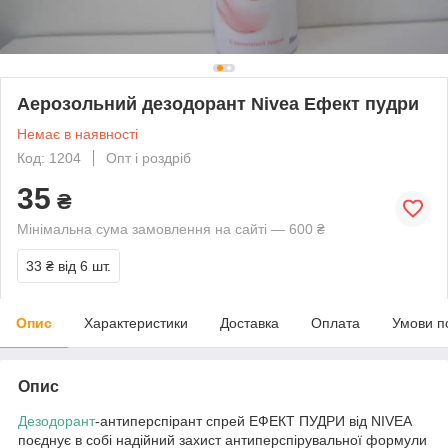
Аерозольний дезодорант Nivea Ефект пудри
Немає в наявності
Код: 1204
Опт і роздріб
35
₴
Мінімальна сума замовлення на сайті — 600 ₴
33 ₴
від 6 шт.
Опис
Характеристики
Доставка
Оплата
Умови п
Опис
Дезодорант
-антиперспірант спрей ЕФЕКТ ПУДРИ від NIVEA
поєднує в собі надійний захист антиперспірувальної формули