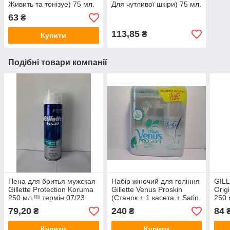
Живить та тонізуе) 75 мл.
Для чутливої шкіри) 75 мл.
термін 10/2024
63
₴
113,85
₴
Купити
Подібні товари компанії
Пена для бритья мужская
Набір жіночий для гоління
GILL
Gillette Protection Koruma
Gillette Venus Proskin
Orig
250 мл.!!! термін 07/23
(Станок + 1 касета + Satin
250 
Care Гель 75 мл) термін!
норм
79,20
240
84
₴
₴
Купити
Купити