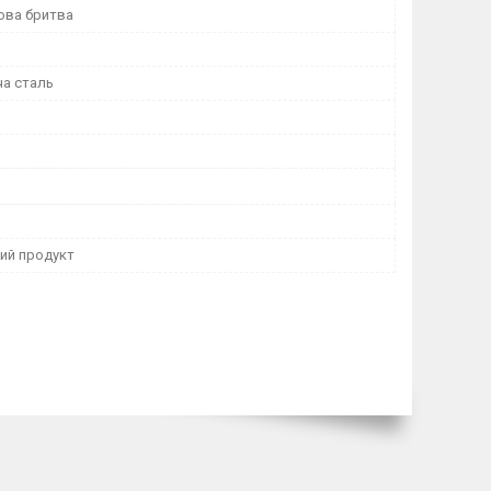
ова бритва
а сталь
ний продукт