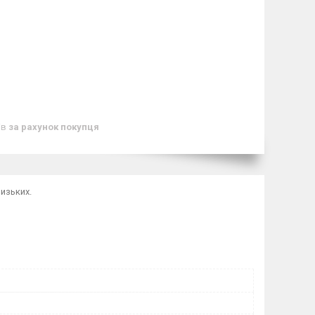
ів
за рахунок покупця
лизьких.