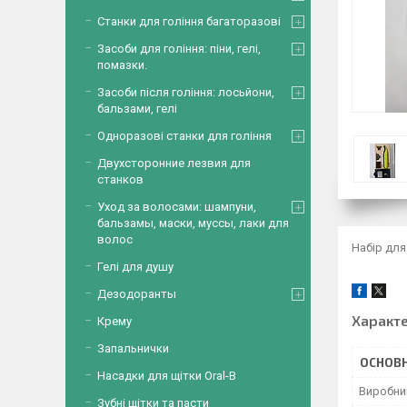
Станки для гоління багаторазові
Засоби для гоління: піни, гелі,
помазки.
Засоби після гоління: лосьйони,
бальзами, гелі
Одноразові станки для гоління
Двухсторонние лезвия для
станков
Уход за волосами: шампуни,
бальзамы, маски, муссы, лаки для
волос
Набір для
Гелі для душу
Дезодоранты
Характ
Крему
Запальнички
ОСНОВН
Насадки для щітки Oral-B
Виробни
Зубні щітки та пасти