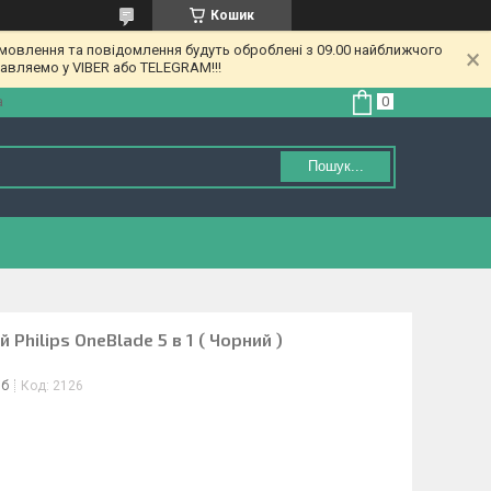
Кошик
амовлення та повідомлення будуть оброблені з 09.00 найближчого
равляемо у VIBER або TELEGRAM!!!
а
Пошук...
 Philips OneBlade 5 в 1 ( Чорний )
іб
Код:
2126