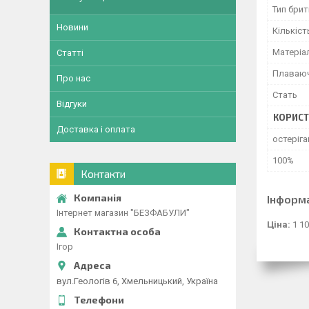
Тип бри
Новини
Кількіст
Матеріа
Статті
Плаваюч
Про нас
Стать
Відгуки
КОРИСТ
Доставка і оплата
остеріга
100%
Контакти
Інформ
Інтернет магазин "БЕЗФАБУЛИ"
Ціна:
1 10
Ігор
вул.Геологів 6, Хмельницький, Україна