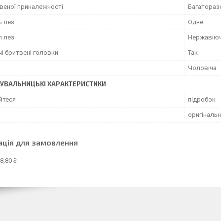
твеної приналежності
Багатораз
ь лез
Одне
л лез
Нержавіюч
і бритвені головки
Так
Чоловіча
УВАЛЬНИЦЬКІ ХАРАКТЕРИСТИКИ
йтеся
підробок
оригіналь
ація для замовлення
8,80 ₴