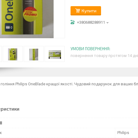
Купити
+380688288911
повернення товару протягом 14 дн
 гоління Philips OneBlade кращої якості. Чудовий подарунок для ваших б
еристики
І
к
Philips