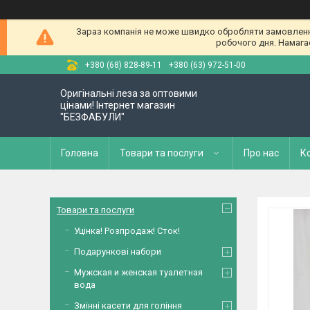
Зараз компанія не може швидко обробляти замовлення 
робочого дня. Намагае
+380 (68) 828-89-11
+380 (63) 972-51-00
Оригінальні леза за оптовими
цінами! Інтернет магазин
"БЕЗФАБУЛИ"
Головна
Товари та послуги
Про нас
К
Товари та послуги
Уцінка! Розпродаж! Сток!
Подарункові набори
Мужская и женская туалетная
вода
Змінні касети для гоління