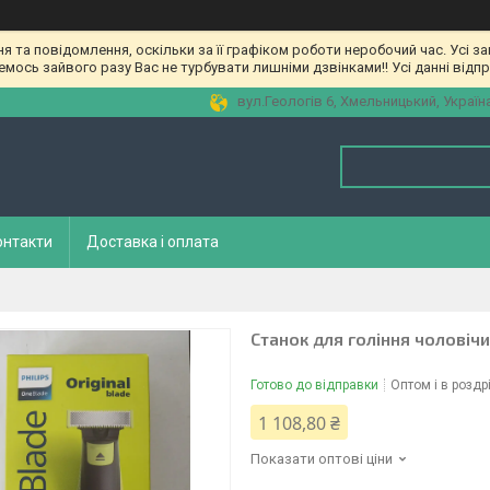
та повідомлення, оскільки за її графіком роботи неробочий час. Усі з
мось зайвого разу Вас не турбувати лишніми дзвінками!! Усі данні відп
вул.Геологів 6, Хмельницький, Україн
онтакти
Доставка і оплата
Станок для гоління чоловічий
Готово до відправки
Оптом і в роздр
1 108,80 ₴
Показати оптові ціни