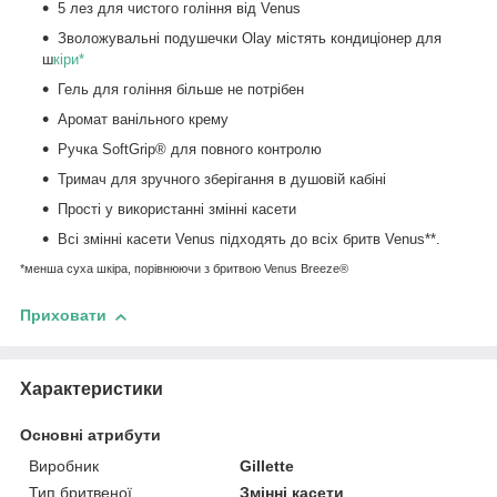
5 лез для чистого гоління від Venus
Зволожувальні подушечки Olay містять кондиціонер для
ш
кіри*
Гель для гоління більше не потрібен
Аромат ванільного крему
Ручка SoftGrip® для повного контролю
Тримач для зручного зберігання в душовій кабіні
Прості у використанні змінні касети
Всі змінні касети Venus підходять до всіх бритв Venus**.
*менша суха шкіра, порівнюючи з бритвою Venus Breeze®
Приховати
Характеристики
Основні атрибути
Виробник
Gillette
Тип бритвеної
Змінні касети