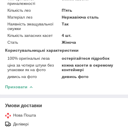
приналежності
Кількість лез
П'ять
Матеріал лез
Нержавіюча сталь
Наявність змащувальної
Так
смужки
Кількість запасних касет
4 шт.
Стать
Жіноча
Користувальницькі характеристики
100% оригінальні леза
остерігайтеся підробок
ціна за чотири штуки без
кожна касети в окремому
упаковки як на фото
контейнері
дивись на фото
дивись фото
Приховати
Умови доставки
Нова Пошта
Делівері