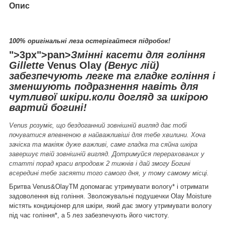
Опис
100% оригінальні
леза остерігайтеся підробок!
">
3px">pan>
Змінні касети для гоління
Gillette
Venus Olay
(Венус лій)
забезпечують легке та гладке гоління і
зменшують подразнення навіть для
чутливої шкіри.коли догляд за шкірою
вартий богині!
Venus розуміє, що бездоганний зовнішній вигляд дає тобі
почуватися впевненою в найважливіші для тебе хвилини. Хоча
зачіска та макіяж дуже важливі, саме гладка та сяйна шкіра
завершує твій зовнішній вигляд. Дотримуйся перерахованих у
статті порад краси впродовж 2 тижнів і дай змогу Богині
всередині тебе засяяти того самого дня, у тому самому місці.
Бритва Venus&OlayTM допомагає утримувати вологу* і отримати
задоволення від гоління. Зволожувальні подушечки Olay Moisture
містять кондиціонер для шкіри, який дає змогу утримувати вологу
під час гоління*, а 5 лез забезпечують його чистоту.