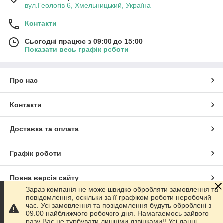
вул.Геологів 6, Хмельницький, Україна
Контакти
Сьогодні працює з 09:00 до 15:00
Показати весь графік роботи
Про нас
Контакти
Доставка та оплата
Графік роботи
Повна версія сайту
Зараз компанія не може швидко обробляти замовлення та
повідомлення, оскільки за її графіком роботи неробочий
Сайт створено на маркетплейсі
Prom.ua
час. Усі замовлення та повідомлення будуть оброблені з
09.00 найближчого робочого дня. Намагаемось зайвого
разу Вас не турбувати лишніми дзвінками!! Усі данні