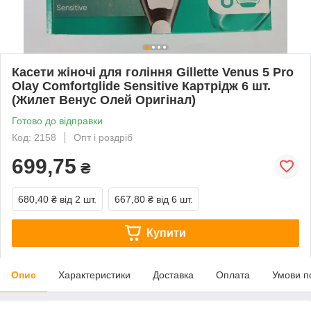
Касети жіночі для гоління Gillette Venus 5 Pro
Olay Comfortglide Sensitive Картрiдж 6 шт.
(Жилет Венус Олей Оригінал)
Готово до відправки
Код: 2158
Опт і роздріб
699,75
₴
680,40 ₴
від 2 шт.
667,80 ₴
від 6 шт.
Купити
Опис
Характеристики
Доставка
Оплата
Умови п