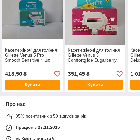
Касети жіночі для гоління
Касети жіночі для гоління
Касе
Gillette Venus 5 Pro
Gillette Venus 5
Gill
Smooth Sensitive 4 шт.
Comfortglide Sugarberry
Delu
(Жиллетт Венус 5
Scent 3 шт. (Жиллетт
10 ш
Оригінал)
Венус 5 Оригінал)
Ориг
418,50
351,45
1 0
₴
₴
Купити
Купити
Про нас
95% позитивних з 59 відгуків за рік
Працює з 27.11.2015
м. Хмельницький