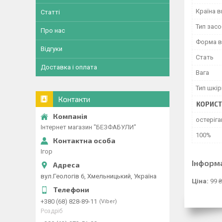
Країна 
Статті
Тип засо
Про нас
Форма в
Відгуки
Стать
Доставка і оплата
Вага
Тип шкір
Контакти
КОРИСТ
остеріга
Інтернет магазин "БЕЗФАБУЛИ"
100%
Ігор
Інформ
вул.Геологів 6, Хмельницький, Україна
Ціна:
99 ₴
+380 (68) 828-89-11
Viber
Роздріб