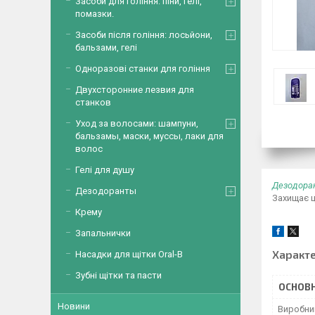
Засоби для гоління: піни, гелі,
помазки.
Засоби після гоління: лосьйони,
бальзами, гелі
Одноразові станки для гоління
Двухсторонние лезвия для
станков
Уход за волосами: шампуни,
бальзамы, маски, муссы, лаки для
волос
Гелі для душу
Дезодора
Дезодоранты
Захищає ц
Крему
Запальнички
Характ
Насадки для щітки Oral-B
Зубні щітки та пасти
ОСНОВН
Новини
Виробни