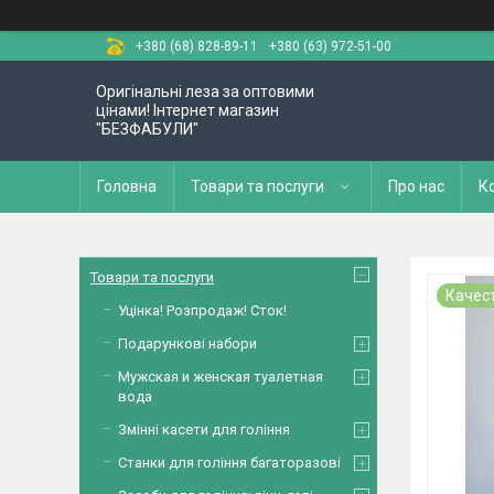
+380 (68) 828-89-11
+380 (63) 972-51-00
Оригінальні леза за оптовими
цінами! Інтернет магазин
"БЕЗФАБУЛИ"
Головна
Товари та послуги
Про нас
К
Товари та послуги
Качест
Уцінка! Розпродаж! Сток!
Подарункові набори
Мужская и женская туалетная
вода
Змінні касети для гоління
Станки для гоління багаторазові