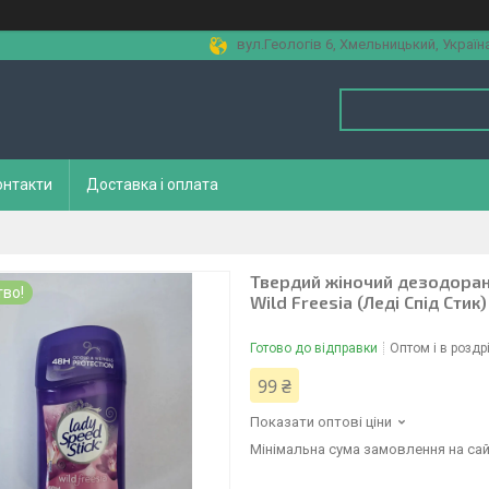
вул.Геологів 6, Хмельницький, Україн
онтакти
Доставка і оплата
Твердий жіночий дезодорант
во!
Wild Freesia (Леді Спід Стик) 
Готово до відправки
Оптом і в роздр
99 ₴
Показати оптові ціни
Мінімальна сума замовлення на сай