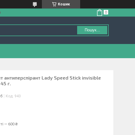
Кошик
а
Пошук...
 антиперспірант Lady Speed Stick invisible
45 г.
іб
Код:
943
ті — 600 ₴