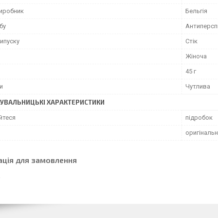
виробник
Бельгія
бу
Антиперсп
ипуску
Стік
Жіноча
45 г
и
Чутлива
УВАЛЬНИЦЬКІ ХАРАКТЕРИСТИКИ
йтеся
підробок
оригіналь
ація для замовлення