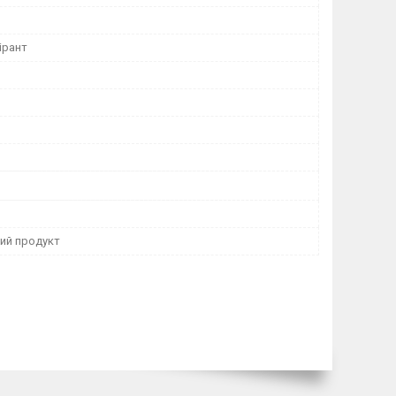
ірант
ний продукт