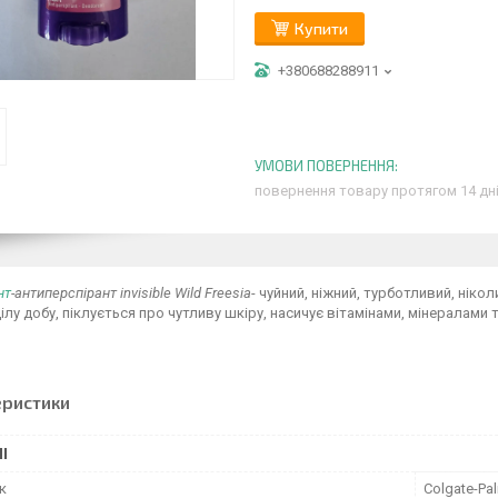
Купити
+380688288911
повернення товару протягом 14 дн
нт
-антиперспірант invisible Wild Freesia
- чуйний, ніжний, турботливий, ніко
ілу добу, піклується про чутливу шкіру, насичує вітамінами, мінералами 
еристики
І
к
Colgate-Pa