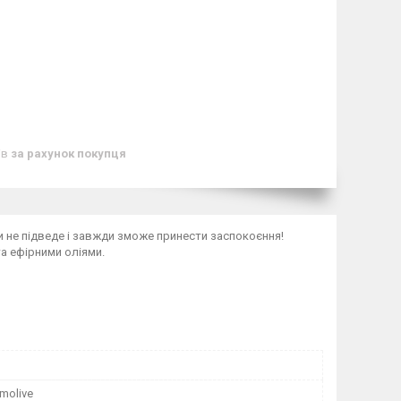
ів
за рахунок покупця
ли не підведе і завжди зможе принести заспокоєння!
та ефірними оліями.
lmolive