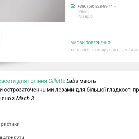
+380 (68) 828-89-11
Viber
Роздріб
повернення товару протягом 14 дн
касети для гоління
Gillette
Labs
мають
и острозаточенными лезами для більшої гладкості п
няно з
Mach 3
еристики
І АТРИБУТИ