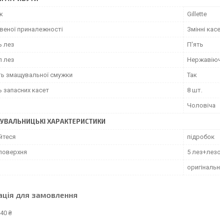
к
Gillette
твеної приналежності
Змінні кас
ь лез
П'ять
л лез
Нержавіюч
ть змащувальної смужки
Так
ь запасних касет
8 шт.
Чоловіча
УВАЛЬНИЦЬКІ ХАРАКТЕРИСТИКИ
йтеся
підробок
поверхня
5 лез+лез
оригінальн
ація для замовлення
40 ₴