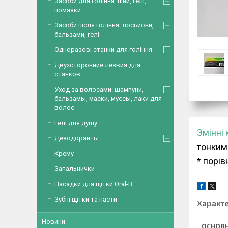
Засоби для гоління: піни, гелі,
помазки.
Засоби після гоління: лосьйони,
бальзами, гелі
Одноразові станки для гоління
Двухсторонние лезвия для
станков
Уход за волосами: шампуни,
бальзамы, маски, муссы, лаки для
волос
Гелі для душу
Змінні 
Дезодоранты
тонким
Крему
* порів
Запальнички
Насадки для щітки Oral-B
Зубні щітки та пасти
Характ
Новини
ОСНОВН