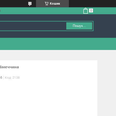
Кошик
а
Пошук...
 Німеччина
іб
Код:
2138