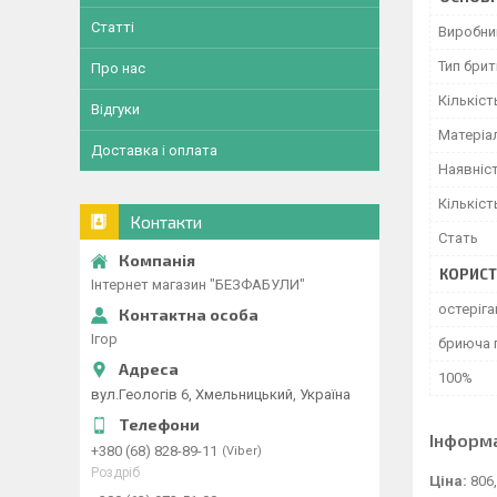
Статті
Виробни
Тип бри
Про нас
Кількіст
Відгуки
Матеріа
Доставка і оплата
Наявніс
Кількіст
Контакти
Стать
КОРИСТ
Інтернет магазин "БЕЗФАБУЛИ"
остеріга
Ігор
бриюча 
100%
вул.Геологів 6, Хмельницький, Україна
Інформ
+380 (68) 828-89-11
Viber
Роздріб
Ціна:
806,