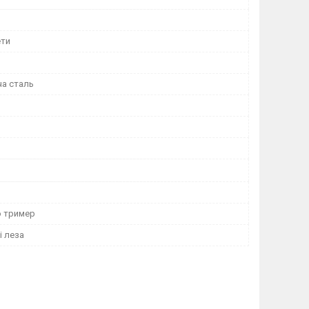
ети
а сталь
о тример
і леза