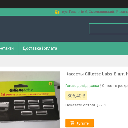
вул.Геологів 6, Хмельницький, Україн
онтакти
Доставка і оплата
Кассеты Gillette Labs 8 шт.
Готово до відправки
Оптом і в роздр
806,40 ₴
Показати оптові ціни
Купити