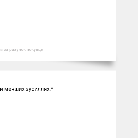
ів
за рахунок покупця
ри менших зусиллях.
*