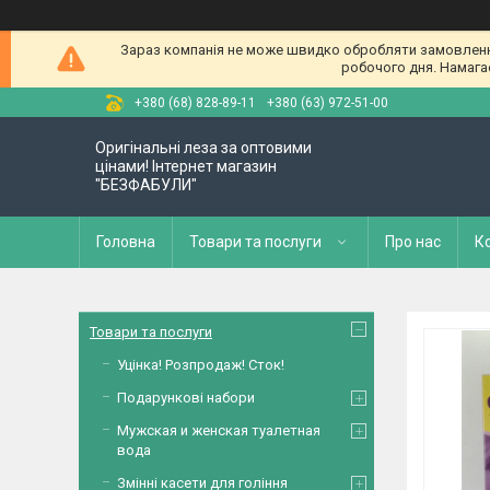
Зараз компанія не може швидко обробляти замовлення 
робочого дня. Намагае
+380 (68) 828-89-11
+380 (63) 972-51-00
Оригінальні леза за оптовими
цінами! Інтернет магазин
"БЕЗФАБУЛИ"
Головна
Товари та послуги
Про нас
К
Товари та послуги
Уцінка! Розпродаж! Сток!
Подарункові набори
Мужская и женская туалетная
вода
Змінні касети для гоління