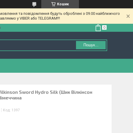
Кошик
амовлення та повідомлення будуть оброблені з 09.00 найближчого
равляемо у VIBER або TELEGRAM!!!
а
Пошук...
ilkinson Sword Hydro Silk (Шик Вілкінсон
Німеччина
Код:
1397