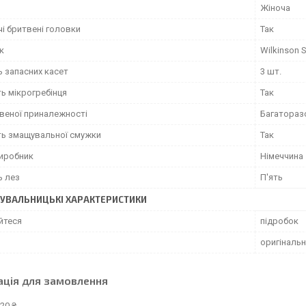
Жіноча
і бритвені головки
Так
к
Wilkinson 
ь запасних касет
3 шт.
ь мікрогребінця
Так
твеної приналежності
Багатораз
ть змащувальної смужки
Так
виробник
Німеччина
ь лез
П'ять
УВАЛЬНИЦЬКІ ХАРАКТЕРИСТИКИ
йтеся
підробок
оригіналь
ація для замовлення
20 ₴