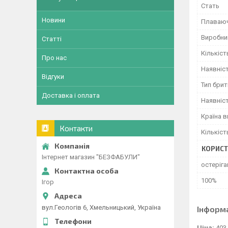
Стать
Новини
Плаваюч
Виробни
Статті
Кількіст
Про нас
Наявніст
Відгуки
Тип бри
Доставка і оплата
Наявніс
Країна 
Контакти
Кількіст
КОРИСТ
Інтернет магазин "БЕЗФАБУЛИ"
остеріга
100%
Ігор
вул.Геологів 6, Хмельницький, Україна
Інформ
Ціна:
403,