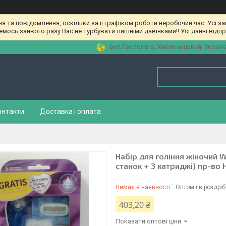
та повідомлення, оскільки за її графіком роботи неробочий час. Усі з
мось зайвого разу Вас не турбувати лишніми дзвінками!! Усі данні відп
вул.Геологів 6, Хмельницький, Україн
онтакти
Доставка і оплата
Набір для гоління жіночий W
станок + 3 катриджі) пр-во 
Немає в наявності
Оптом і в роздріб
403,20 ₴
Показати оптові ціни