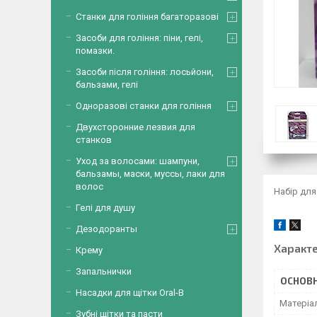
Станки для гоління багаторазові
Засоби для гоління: піни, гелі,
помазки.
Засоби після гоління: лосьйони,
бальзами, гелі
Одноразові станки для гоління
Двухсторонние лезвия для
станков
Уход за волосами: шампуни,
бальзамы, маски, муссы, лаки для
волос
Набір для
Гелі для душу
Дезодоранты
Характ
Крему
Запальнички
ОСНОВН
Насадки для щітки Oral-B
Матеріа
Зубні щітки та пасти