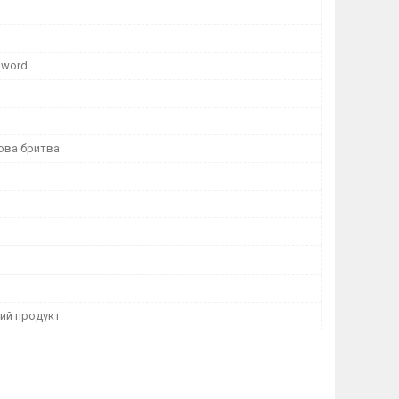
Sword
ова бритва
ний продукт