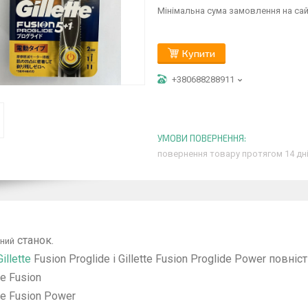
Мінімальна сума замовлення на сай
Купити
+380688288911
повернення товару протягом 14 дн
станок.
ьний
Gillette
Fusion Proglide і Gillette Fusion Proglide Power повніс
te Fusion
te Fusion Power