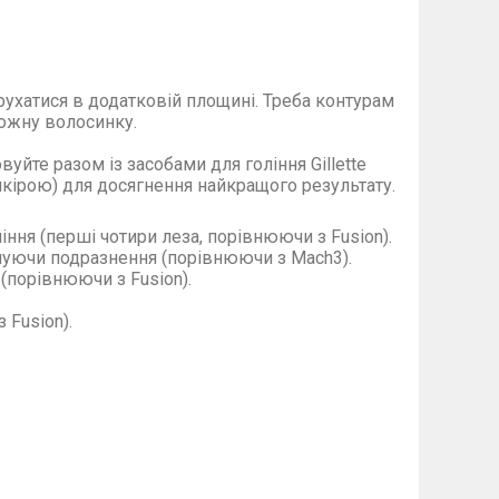
у рухатися в додатковій площині. Треба контурам
кожну волосинку.
вуйте разом із засобами для гоління Gillette
 шкірою) для досягнення найкращого результату.
ління (перші чотири леза, порівнюючи з Fusion).
ншуючи подразнення (порівнюючи з Mach3).
порівнюючи з Fusion).
 Fusion).