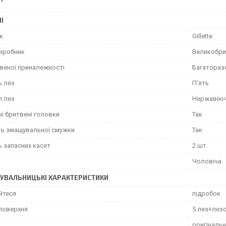
І
к
Gillette
виробник
Великобри
твеної приналежності
Багатораз
ь лез
П'ять
л лез
Нержавіюч
і бритвені головки
Так
ть змащувальної смужки
Так
ь запасних касет
2 шт.
Чоловіча
УВАЛЬНИЦЬКІ ХАРАКТЕРИСТИКИ
йтеся
підробок
поверхня
5 лез+лез
оригінальн