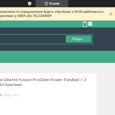
Кошик
амовлення та повідомлення будуть оброблені з 09.00 найближчого
равляемо у VIBER або TELEGRAM!!!
а
Пошук...
 Gillette Fusion ProGlide Power FlexBall + 2
ld Оригінал
іб
Код:
1416