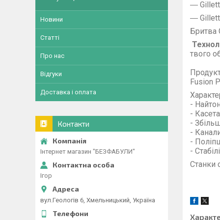
― Gillet
― Gillet
Новини
Бритва G
Статті
Технол
твого о
Про нас
Продукти
Відгуки
Fusion 
Доставка і оплата
Характе
- Найтон
- Касет
- Збіль
Контакти
- Канал
- Поліп
- Стабіл
Інтернет магазин "БЕЗФАБУЛИ"
Станки 
Ігор
вул.Геологів 6, Хмельницький, Україна
Характ