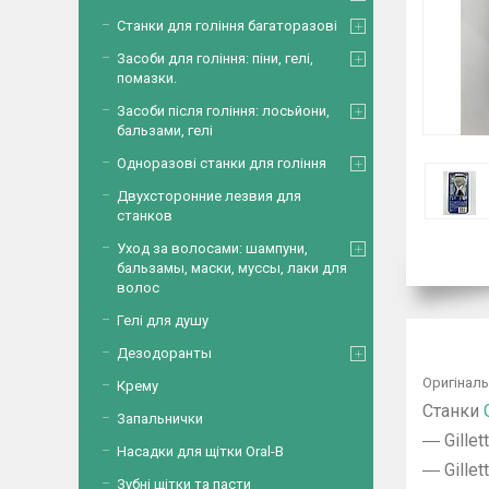
Станки для гоління багаторазові
Засоби для гоління: піни, гелі,
помазки.
Засоби після гоління: лосьйони,
бальзами, гелі
Одноразові станки для гоління
Двухсторонние лезвия для
станков
Уход за волосами: шампуни,
бальзамы, маски, муссы, лаки для
волос
Гелі для душу
Дезодоранты
Оригінал
Крему
Станки
Запальнички
― Gillet
Насадки для щітки Oral-B
― Gillet
Зубні щітки та пасти