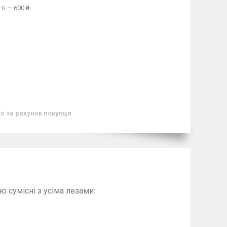
ті — 600 ₴
ів
за рахунок покупця
тю сумісні з усіма лезами: