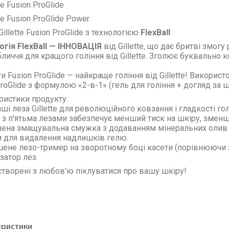
te Fusion ProGlide
te Fusion ProGlide Power
illette Fusion ProGlide з технологією
FlexBall
огія FlexBall — ІННОВАЦІЯ
від Gillette, що дає бритві змог
бличчя для кращого гоління від Gillette. Зголює буквально 
 Fusion ProGlide — найкраще гоління від Gillette! Використо
ProGlide з формулою «2-в-1» (гель для гоління + догляд за
ристики продукту:
ші леза Gillette для революційного ковзання і гладкості го
а з п'ятьма лезами забезпечує менший тиск на шкіру, зме
шена змащувальна смужка з додаванням мінеральних олив (
и для видалення надлишків гелю.
шене лезо-тример на зворотному боці касети (порівнюючи з
ізатор лез.
створені з любов'ю піклуватися про вашу шкіру!
еристики