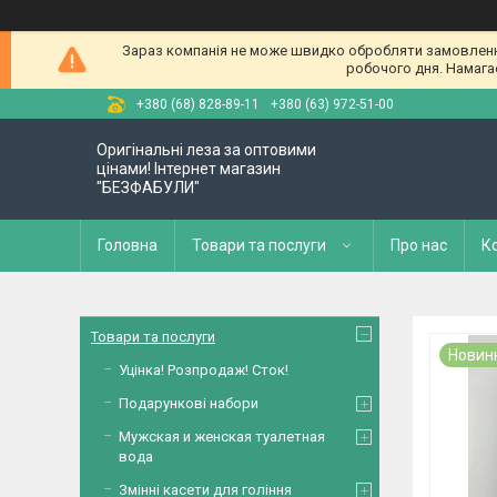
Зараз компанія не може швидко обробляти замовлення 
робочого дня. Намагае
+380 (68) 828-89-11
+380 (63) 972-51-00
Оригінальні леза за оптовими
цінами! Інтернет магазин
"БЕЗФАБУЛИ"
Головна
Товари та послуги
Про нас
К
Товари та послуги
Новин
Уцінка! Розпродаж! Сток!
Подарункові набори
Мужская и женская туалетная
вода
Змінні касети для гоління