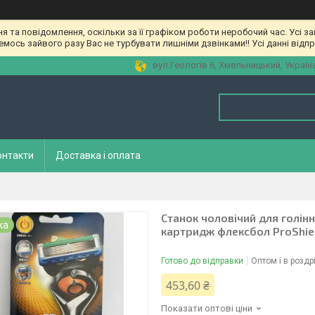
та повідомлення, оскільки за її графіком роботи неробочий час. Усі з
мось зайвого разу Вас не турбувати лишніми дзвінками!! Усі данні відп
вул.Геологів 6, Хмельницький, Україн
онтакти
Доставка і оплата
Станок чоловічий для гоління
ка
картридж флексбол ProShie
Готово до відправки
Оптом і в роздр
453,60 ₴
Показати оптові ціни