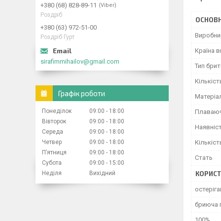
+380 (68) 828-89-11
Viber
Роздріб
ОСНОВН
+380 (63) 972-51-00
Виробни
Роздріб Гурт
Країна 
sirafimmihailov@gmail.com
Тип бри
Кількіст
Графік роботи
Матеріа
Понеділок
09:00
18:00
Плаваюч
Вівторок
09:00
18:00
Наявніс
Середа
09:00
18:00
Четвер
09:00
18:00
Кількіст
Пʼятниця
09:00
18:00
Стать
Субота
09:00
15:00
Неділя
Вихідний
КОРИСТ
остеріга
бриюча 
100%