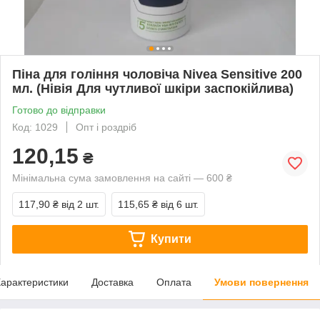
Піна для гоління чоловіча Nivea Sensitive 200
мл. (Нівія Для чутливої шкіри заспокійлива)
Готово до відправки
Код: 1029
Опт і роздріб
120,15
₴
Мінімальна сума замовлення на сайті — 600 ₴
117,90 ₴
від 2 шт.
115,65 ₴
від 6 шт.
Купити
арактеристики
Доставка
Оплата
Умови повернення