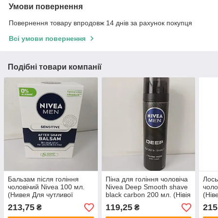
Умови повернення
Повернення товару впродовж 14 днів за рахунок покупця
Всі умови повернення
Подібні товари компанії
Бальзам після гоління
Піна для гоління чоловіча
Лось
чоловічий Nivea 100 мл.
Nivea Deep Smooth shave
чоло
(Нивея Для чутливої
black carbon 200 мл. (Нівія
(Нів
шкіри)
PRO Для чутливої шкіри)
Засп
213,75
119,25
215
₴
₴