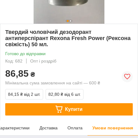
Твердий чоловічий дезодорант
антиперспірант Rexona Fresh Power (Рексона
свіжість) 50 мл.
Готово до відправки
Код: 682
Опт і роздріб
86,85
₴
Мінімальна сума замовлення на сайті — 600 ₴
84,15 ₴
від 2 шт.
82,80 ₴
від 6 шт.
Купити
арактеристики
Доставка
Оплата
Умови повернення