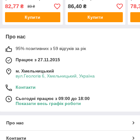
Ice fresh 150 мл. (Рексона
проз
82,77
86,40
78,
₴
₴
89 ₴
Прозорий лід)
Купити
Купити
Про нас
95% позитивних з 59 відгуків за рік
Працює з 27.11.2015
м. Хмельницький
вул.Геологів 6, Хмельницький, Україна
Контакти
Сьогодні працює з 09:00 до 18:00
Показати весь графік роботи
Про нас
Контакти