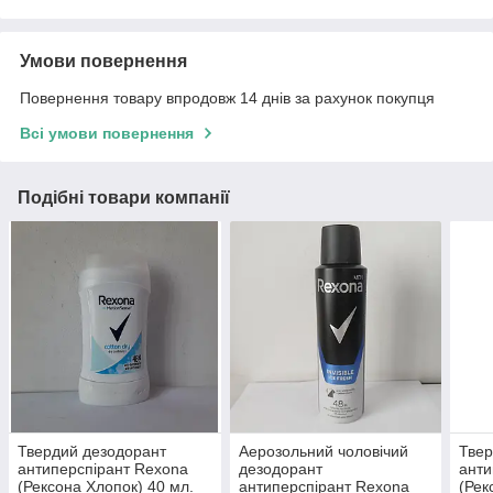
Умови повернення
Повернення товару впродовж 14 днів за рахунок покупця
Всі умови повернення
Подібні товари компанії
Твердий дезодорант
Аерозольний чоловічий
Твер
антиперспірант Rexona
дезодорант
анти
(Рексона Хлопок) 40 мл.
антиперспірант Rexona
(Рек