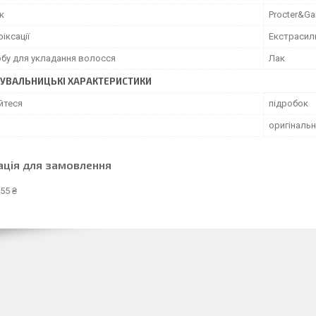
к
Procter&G
фіксації
Екстрасил
обу для укладання волосся
Лак
УВАЛЬНИЦЬКІ ХАРАКТЕРИСТИКИ
йтеся
підробок
оригіналь
ація для замовлення
55 ₴