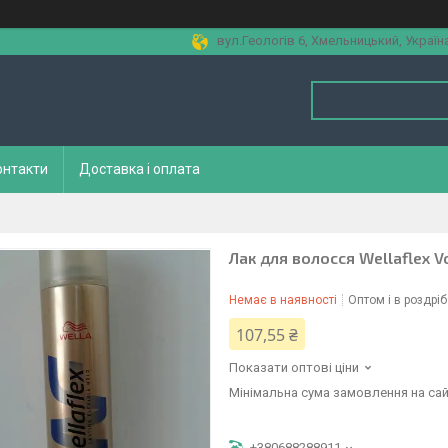
вул.Геологів 6, Хмельницький, Україн
онтакти
Доставка і оплата
Лак для волосся Wellaflex V
Немає в наявності
Оптом і в роздріб
107,55 ₴
Показати оптові ціни
Мінімальна сума замовлення на сай
+380688288911