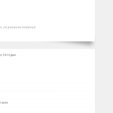
ів
за рахунок покупця
о 24 годин.
танія