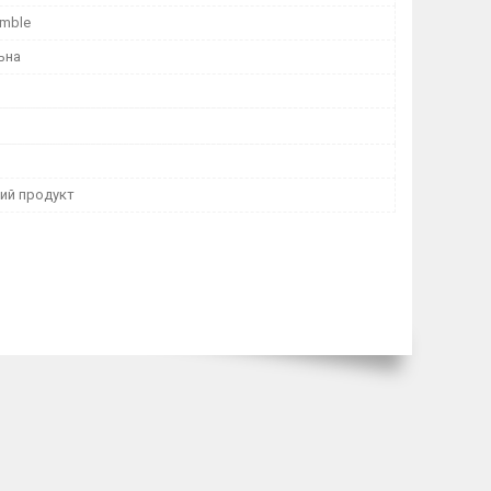
amble
ьна
ний продукт