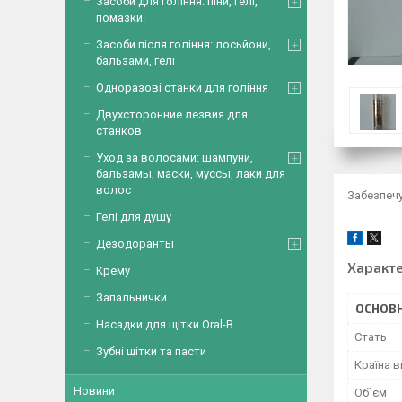
Засоби для гоління: піни, гелі,
помазки.
Засоби після гоління: лосьйони,
бальзами, гелі
Одноразові станки для гоління
Двухсторонние лезвия для
станков
Уход за волосами: шампуни,
бальзамы, маски, муссы, лаки для
волос
Забезпечу
Гелі для душу
Дезодоранты
Характ
Крему
Запальнички
ОСНОВН
Насадки для щітки Oral-B
Стать
Зубні щітки та пасти
Країна 
Новини
Об`єм