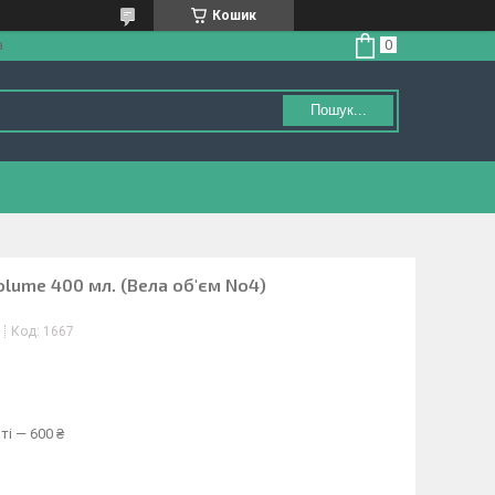
Кошик
а
Пошук...
olume 400 мл. (Вела об'єм No4)
Код:
1667
ті — 600 ₴