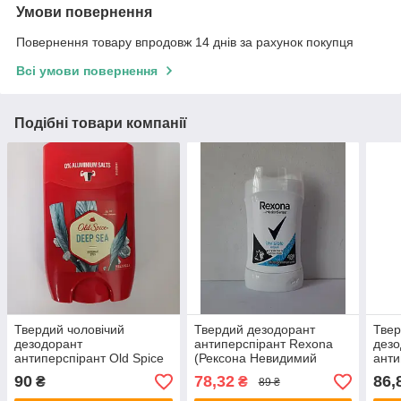
Умови повернення
Повернення товару впродовж 14 днів за рахунок покупця
Всі умови повернення
Подібні товари компанії
Твердий чоловічий
Твердий дезодорант
Твер
дезодорант
антиперспірант Rexona
дезо
антиперспірант Old Spice
(Рексона Невидимий
анти
Deep sea 50 мл
прозорий кристал) 40 мл.
Fres
90
78,32
86,
₴
₴
89 ₴
(Олдспайс стік) термін
свіж