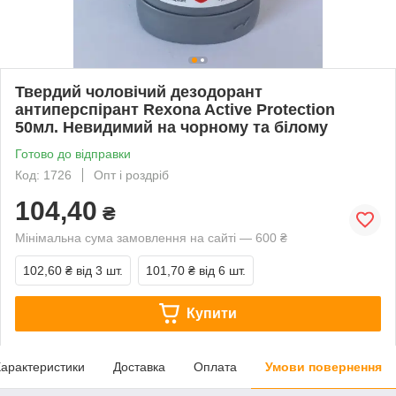
Твердий чоловічий дезодорант
антиперспірант Rexona Active Protection
50мл. Невидимий на чорному та білому
Готово до відправки
Код: 1726
Опт і роздріб
104,40
₴
Мінімальна сума замовлення на сайті — 600 ₴
102,60 ₴
від 3 шт.
101,70 ₴
від 6 шт.
Купити
арактеристики
Доставка
Оплата
Умови повернення